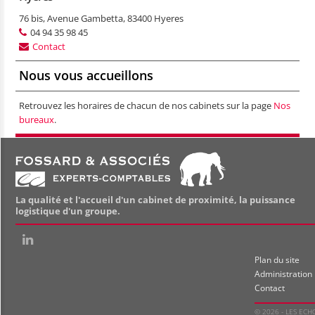
76 bis, Avenue Gambetta, 83400 Hyeres
04 94 35 98 45
Contact
Nous vous accueillons
Retrouvez les horaires de chacun de nos cabinets sur la page
Nos
bureaux
.
La qualité et l'accueil d'un cabinet de proximité, la puissance
logistique d'un groupe.
Plan du site
Administration
Contact
© 2026 - LES ECH