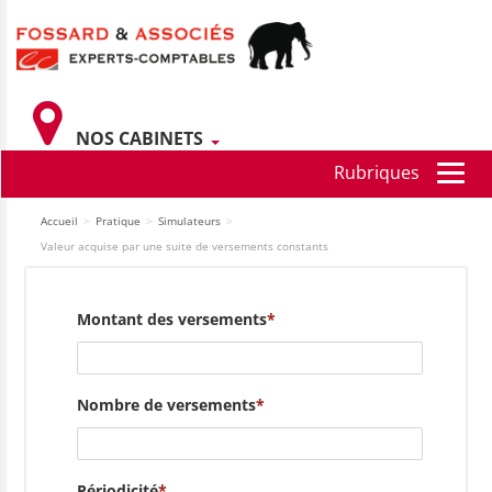
NOS CABINETS
Accueil
>
Pratique
>
Simulateurs
>
Valeur acquise par une suite de versements constants
Montant des versements
Nombre de versements
Périodicité