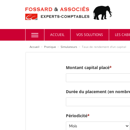
ACCUEIL
VOS SOLUTIONS
LES CAB
Accueil
>
Pratique
>
Simulateurs
>
Taux de rendement d'un capital
Montant capital placé
Durée du placement (en nombre
Périodicité