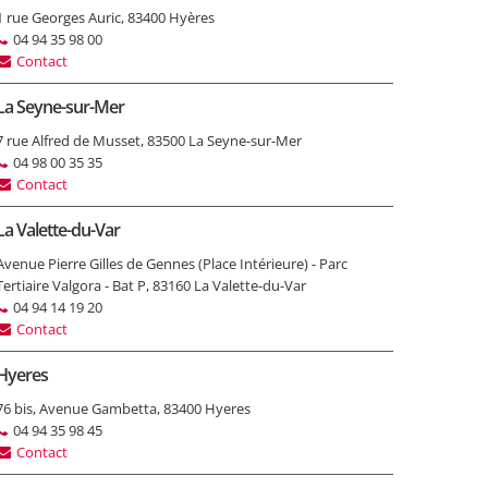
1 rue Georges Auric, 83400 Hyères
04 94 35 98 00
Contact
La Seyne-sur-Mer
7 rue Alfred de Musset, 83500 La Seyne-sur-Mer
04 98 00 35 35
Contact
La Valette-du-Var
Avenue Pierre Gilles de Gennes (Place Intérieure) - Parc
Tertiaire Valgora - Bat P, 83160 La Valette-du-Var
04 94 14 19 20
Contact
Hyeres
76 bis, Avenue Gambetta, 83400 Hyeres
04 94 35 98 45
Contact