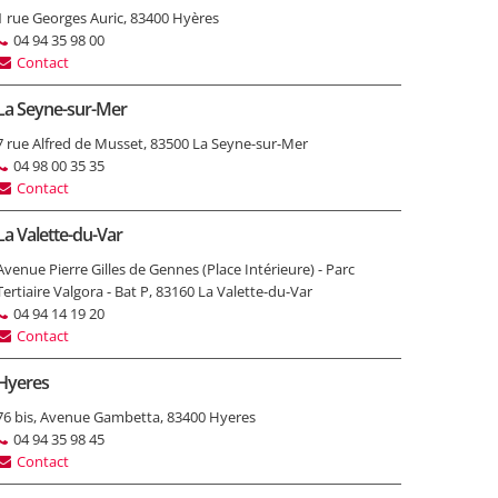
1 rue Georges Auric, 83400 Hyères
04 94 35 98 00
Contact
La Seyne-sur-Mer
7 rue Alfred de Musset, 83500 La Seyne-sur-Mer
04 98 00 35 35
Contact
La Valette-du-Var
Avenue Pierre Gilles de Gennes (Place Intérieure) - Parc
Tertiaire Valgora - Bat P, 83160 La Valette-du-Var
04 94 14 19 20
Contact
Hyeres
76 bis, Avenue Gambetta, 83400 Hyeres
04 94 35 98 45
Contact