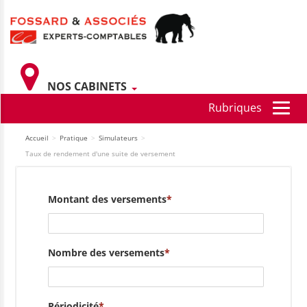
NOS CABINETS
Accueil
>
Pratique
>
Simulateurs
>
Taux de rendement d'une suite de versement
Montant des versements
Nombre des versements
Périodicité